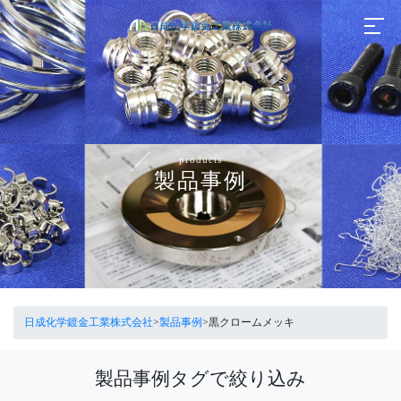
products
製品事例
日成化学鍍金工業株式会社
>
製品事例
>
黒クロームメッキ
製品事例タグで絞り込み