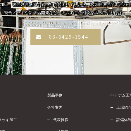
加工、表面処理に関することでお困りでしたら、お気軽にお問い合わせ
複合メッキや新商品開発など、いつでもご相談を承っております。
06-6429-1544
製品事例
ベトナム工
会社案内
工場紹
メッキ加工
代表挨拶
設備体