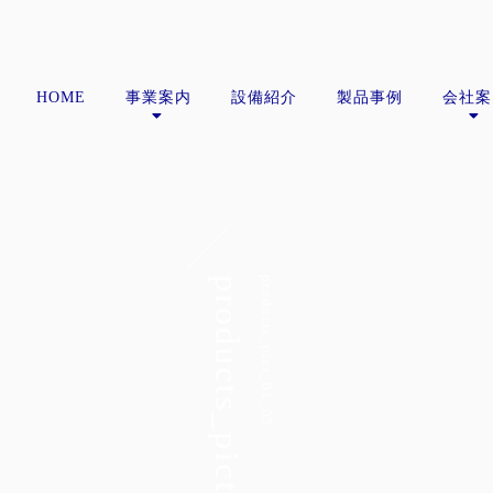
HOME
事業案内
設備紹介
製品事例
会社案
products_pict_01_05
products_pict_01_05