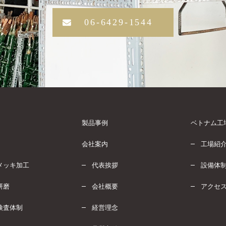
06-6429-1544
製品事例
ベトナム工
会社案内
工場紹
メッキ加工
代表挨拶
設備体
研磨
会社概要
アクセ
検査体制
経営理念