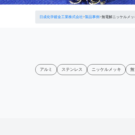
日成化学鍍金工業株式会社
>
製品事例
>
無電解ニッケルメッ
アルミ
ステンレス
ニッケルメッキ
無